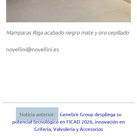
Mamparas Riga acabado negro mate y oro cepillado
novellini@novellini.es
Noticia anterior:
Genebre Group despliega su
Navegación
potencial tecnológico en FICAD 2026, innovación en
de
Grifería, Valvulería y Accesorios