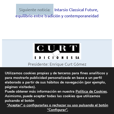
entradas
Siguiente noticia:
Intarsio Classical Future,
equilibrio entre tradición y contemporaneidad
Presidente: Enrique Curt Gómez
Editora: Laura Curt Iborra
Utilizamos cookies propias y de terceros para fines analíticos y
©2026 Revista Cocinas y Baños
para mostrarle publicidad personalizada en base a un perfil
Todos los derechos reservados
elaborado a partir de sus hábitos de navegación (por ejemplo,
páginas visitadas).
Paseo de Gracia, 63. 1º 2ª. 08008 Barcelona -
¦
933 180 101
Puede obtener más información en nuestra
Política de Cookies
.
Fax 933 183 505
Asimismo, puede aceptar todas las cookies que utilizamos
pulsando el botón
“Aceptar” o configurarlas o rechazar su uso pulsando el botón
“Configurar”.
Política de cookies