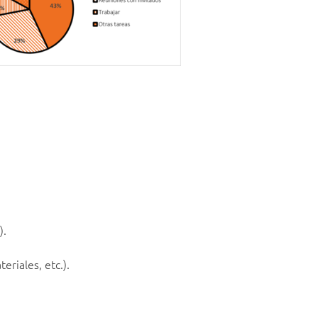
).
eriales, etc.).