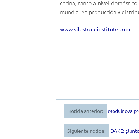
cocina, tanto a nivel doméstico
mundial en producción y distribu
www.silestoneinstitute.com
Noticia anterior:
Modulnova pre
Navegación
de
Siguiente noticia:
DAKE: ¡Junto
entradas