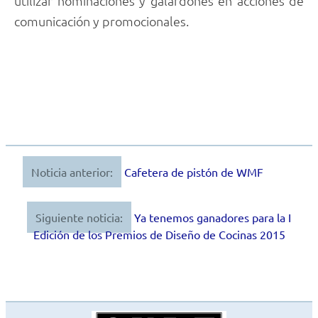
utilizar nominaciones y galardones en acciones de
comunicación y promocionales.
Noticia anterior:
Cafetera de pistón de WMF
Navegación
de
Siguiente noticia:
Ya tenemos ganadores para la I
entradas
Edición de los Premios de Diseño de Cocinas 2015