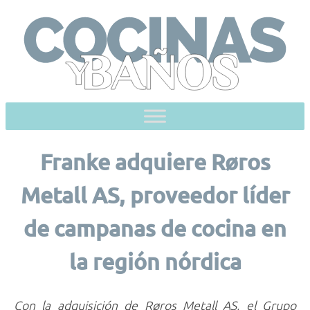
Skip
to
content
Franke adquiere Røros
Metall AS, proveedor líder
de campanas de cocina en
la región nórdica
Con la adquisición de Røros Metall AS, el Grupo