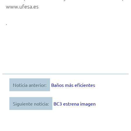
www.ufesa.es
.
Noticia anterior:
Baños más eficientes
Navegación
de
Siguiente noticia:
BC3 estrena imagen
entradas