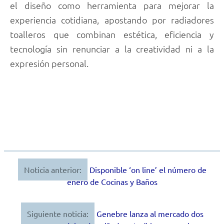
el diseño como herramienta para mejorar la
experiencia cotidiana, apostando por radiadores
toalleros que combinan estética, eficiencia y
tecnología sin renunciar a la creatividad ni a la
expresión personal.
Noticia anterior:
Disponible ‘on line’ el número de
Navegación
enero de Cocinas y Baños
de
entradas
Siguiente noticia:
Genebre lanza al mercado dos