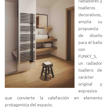
radiadores y
toalleros
decorativos,
amplía su
propuesta
de diseño
para el baño
con
FUNKY_S,
un radiador
toallero de
carácter
original y
expresivo
que convierte la calefacción en elemento
protagonista del espacio.