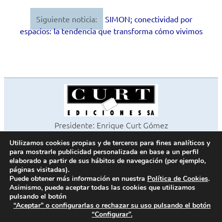
entradas
Siguiente noticia:
SIMON; conectividad por
espacios: la tendencia que transforma cómo vivimos
Presidente: Enrique Curt Gómez
Editora: Laura Curt Iborra
Utilizamos cookies propias y de terceros para fines analíticos y
©2026 Revista Cocinas y Baños
para mostrarle publicidad personalizada en base a un perfil
Todos los derechos reservados
elaborado a partir de sus hábitos de navegación (por ejemplo,
páginas visitadas).
Paseo de Gracia, 63. 1º 2ª. 08008 Barcelona -
¦
933 180 101
Puede obtener más información en nuestra
Política de Cookies
.
Fax 933 183 505
Asimismo, puede aceptar todas las cookies que utilizamos
pulsando el botón
“Aceptar” o configurarlas o rechazar su uso pulsando el botón
“Configurar”.
Política de cookies