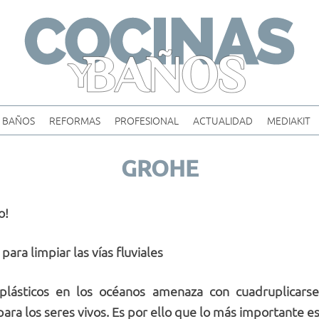
Skip
to
content
BAÑOS
REFORMAS
PROFESIONAL
ACTUALIDAD
MEDIAKIT
GROHE
o!
ra limpiar las vías fluviales
plásticos en los océanos amenaza con cuadruplicars
ara los seres vivos. Es por ello que
lo más importante e