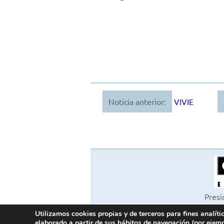
Noticia anterior:
VIVIE
Navegación
de
entradas
Presi
Ed
Utilizamos cookies propias y de terceros para fines analíti
©202
elaborado a partir de sus hábitos de navegación (por ejemp