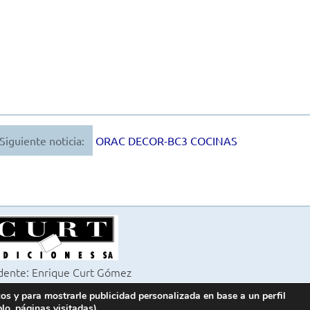
Siguiente noticia:
ORAC DECOR-BC3 COCINAS
dente: Enrique Curt Gómez
itora: Laura Curt Iborra
cos y para mostrarle publicidad personalizada en base a un perfil
6 Revista Cocinas y Baños
lo, páginas visitadas).