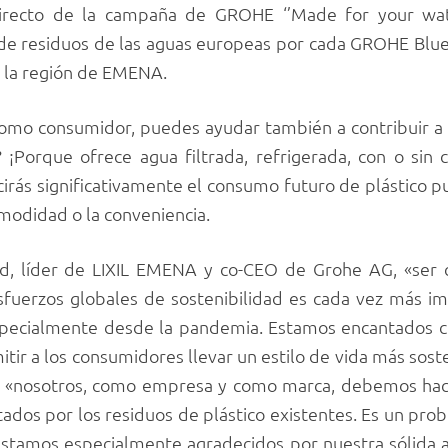
directo de la campaña de GROHE ‘’Made for your wat
de residuos de las aguas europeas por cada GROHE Blu
n la región de EMENA.
 como consumidor, puedes ayudar también a contribuir 
? ¡Porque ofrece agua filtrada, refrigerada, con o sin 
rás significativamente el consumo futuro de plástico pu
modidad o la conveniencia.
, líder de LIXIL EMENA y co-CEO de Grohe AG, «ser c
uerzos globales de sostenibilidad es cada vez más im
pecialmente desde la pandemia. Estamos encantados c
tir a los consumidores llevar un estilo de vida más sost
 «nosotros, como empresa y como marca, debemos hace
ctados por los residuos de plástico existentes. Es un p
estamos especialmente agradecidos por nuestra sólida a