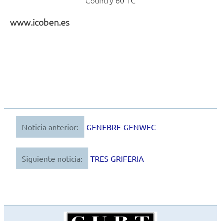
Country 60 1C
www.icoben.es
Noticia anterior:
GENEBRE-GENWEC
Navegación
de
Siguiente noticia:
TRES GRIFERIA
entradas