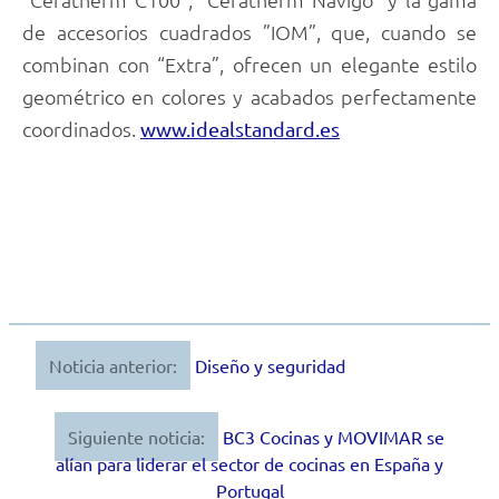
de accesorios cuadrados ”IOM”, que, cuando se
combinan con “Extra”, ofrecen un elegante estilo
geométrico en colores y acabados perfectamente
coordinados.
www.idealstandard.es
Noticia anterior:
Diseño y seguridad
Navegación
de
Siguiente noticia:
BC3 Cocinas y MOVIMAR se
entradas
alían para liderar el sector de cocinas en España y
Portugal