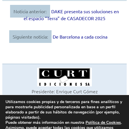
Noticia anterior:
DAKE presenta sus soluciones en
Navegación
el espacio “Terra” de CASADECOR 2025
de
entradas
Siguiente noticia:
De Barcelona a cada cocina
Presidente: Enrique Curt Gómez
Editora: Laura Curt Iborra
Utilizamos cookies propias y de terceros para fines analíticos y
©2026 Revista Cocinas y Baños
para mostrarle publicidad personalizada en base a un perfil
Todos los derechos reservados
elaborado a partir de sus hábitos de navegación (por ejemplo,
páginas visitadas).
Paseo de Gracia, 63. 1º 2ª. 08008 Barcelona -
¦
933 180 101
Puede obtener más información en nuestra
Política de Cookies
.
Fax 933 183 505
Asimismo, puede aceptar todas las cookies que utilizamos