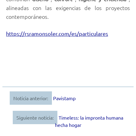
alineadas con las exigencias de los proyectos
contemporáneos.
https://rsramonsoler.com/es/particulares
Noticia anterior:
Pavistamp
Navegación
de
Siguiente noticia:
Timeless: la impronta humana
entradas
hecha hogar