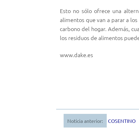
Esto no sólo ofrece una altern
alimentos que van a parar a los
carbono del hogar. Además, cuan
los residuos de alimentos pueden
www.dake.es
Noticia anterior:
COSENTINO
Navegación
de