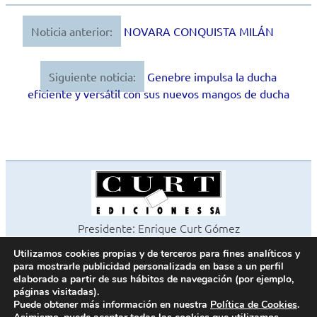
Noticia anterior:
NOVARA CONQUISTA MILÁN
Navegación
de
Siguiente noticia:
Genebre impulsa la ducha
entradas
eficiente y versátil con sus nuevos mangos de ducha
Presidente: Enrique Curt Gómez
Editora: Laura Curt Iborra
Utilizamos cookies propias y de terceros para fines analíticos y
©2026 Revista Cocinas y Baños
para mostrarle publicidad personalizada en base a un perfil
Todos los derechos reservados
elaborado a partir de sus hábitos de navegación (por ejemplo,
páginas visitadas).
Paseo de Gracia, 63. 1º 2ª. 08008 Barcelona -
¦
933 180 101
Puede obtener más información en nuestra
Política de Cookies
.
Fax 933 183 505