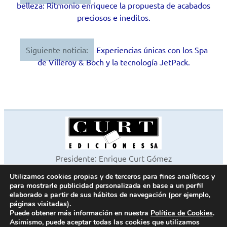
belleza: Ritmonio enriquece la propuesta de acabados
de
preciosos e ineditos.
entradas
Siguiente noticia:
Experiencias únicas con los Spa
de Villeroy & Boch y la tecnología JetPack.
Presidente: Enrique Curt Gómez
Editora: Laura Curt Iborra
Utilizamos cookies propias y de terceros para fines analíticos y
©2026 Revista Cocinas y Baños
para mostrarle publicidad personalizada en base a un perfil
Todos los derechos reservados
elaborado a partir de sus hábitos de navegación (por ejemplo,
páginas visitadas).
Paseo de Gracia, 63. 1º 2ª. 08008 Barcelona -
¦
933 180 101
Puede obtener más información en nuestra
Política de Cookies
.
Fax 933 183 505
Asimismo, puede aceptar todas las cookies que utilizamos