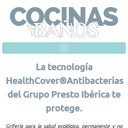
Skip
to
content
La tecnología
HealthCover®Antibacterias
del Grupo Presto Ibérica te
protege.
Grifería para la salud ecológica, permanente y no