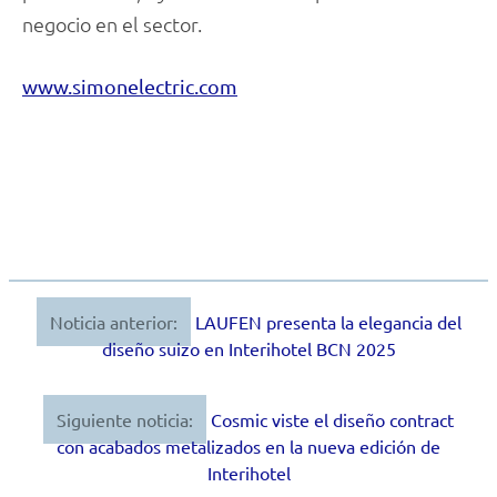
negocio en el sector.
www.simonelectric.com
Noticia anterior:
LAUFEN presenta la elegancia del
Navegación
diseño suizo en Interihotel BCN 2025
de
entradas
Siguiente noticia:
Cosmic viste el diseño contract
con acabados metalizados en la nueva edición de
Interihotel