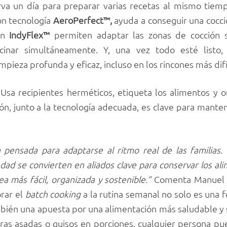
rva un día para preparar varias recetas al mismo tiem
on tecnología
AeroPerfect™,
ayuda a conseguir una cocci
ión
IndyFlex™
permiten adaptar las zonas de cocción
ocinar simultáneamente. Y, una vez todo esté listo, 
pieza profunda y eficaz, incluso en los rincones más difí
Usa recipientes herméticos, etiqueta los alimentos y or
ón, junto a la tecnología adecuada, es clave para manten
pensada para adaptarse al ritmo real de las familias.
edad se convierten en aliados clave para conservar los al
ea más fácil, organizada y sostenible.”
Comenta Manuel R
rar el
batch cooking
a la rutina semanal no solo es una 
ambién una apuesta por una alimentación más saludable y 
as asadas o guisos en porciones, cualquier persona pued