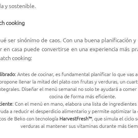
a y sostenible.
tch cooking
 qué ser sinónimo de caos. Con una buena planificación 
inar en casa puede convertirse en una experiencia más pr
batch cooking:
librado
: Antes de cocinar, es fundamental planificar lo que vas 
propone llenar la mitad del plato con frutas y verduras, un cuart
ntegrales. Diseñar el menú semanal no solo te ayudará a comer 
cocina de forma más eficiente.
ciente
: Con el menú en mano, elabora una lista de ingredientes a
uda a reducir el desperdicio alimentario y permite optimizar la o
ficos de Beko con tecnología
HarvestFresh™
, que simula el ciclo 
verduras al mantener sus vitaminas durante más tiem