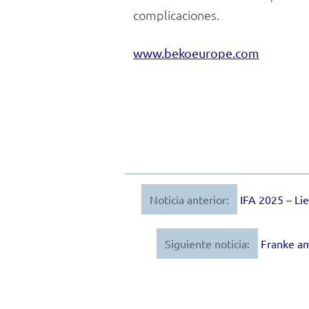
complicaciones.
www.bekoeurope.com
Noticia anterior:
IFA 2025 – Li
Navegación
de
Siguiente noticia:
Franke am
entradas