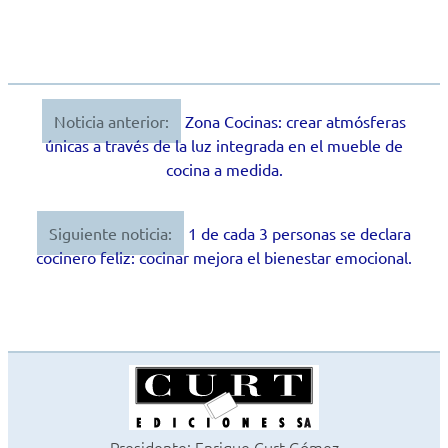
Noticia anterior:
Zona Cocinas: crear atmósferas
Navegación
únicas a través de la luz integrada en el mueble de
de
cocina a medida.
entradas
Siguiente noticia:
1 de cada 3 personas se declara
cocinero feliz: cocinar mejora el bienestar emocional.
Presidente: Enrique Curt Gómez