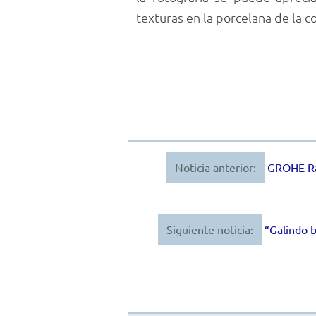
texturas en la porcelana de la co
Noticia anterior:
GROHE Ra
Navegación
de
entradas
Siguiente noticia:
“Galindo 