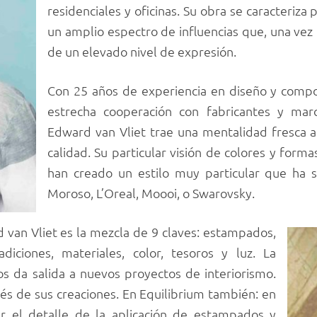
residenciales y oficinas. Su obra se caracteriza 
un amplio espectro de influencias que, una vez
de un elevado nivel de expresión.
Con 25 años de experiencia en diseño y comp
estrecha cooperación con fabricantes y marc
Edward van Vliet trae una mentalidad fresca al
calidad. Su particular visión de colores y form
han creado un estilo muy particular que ha 
Moroso, L’Oreal, Moooi, o Swarovsky.
 van Vliet es la mezcla de 9 claves: estampados,
radiciones, materiales, color, tesoros y luz. La
 da salida a nuevos proyectos de interiorismo.
avés de sus creaciones. En Equilibrium también: en
ar el detalle de la aplicación de estampados y