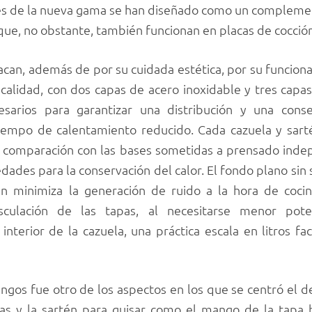
nes de la nueva gama se han diseñado como un compleme
que, no obstante, también funcionan en placas de cocció
an, además de por su cuidada estética, por su funcional
calidad, con dos capas de acero inoxidable y tres capa
esarios para garantizar una distribución y una cons
iempo de calentamiento reducido. Cada cazuela y sart
 en comparación con las bases sometidas a prensado ind
dades para la conservación del calor. El fondo plano sin s
én minimiza la generación de ruido a la hora de coci
sculación de las tapas, al necesitarse menor poten
nterior de la cazuela, una práctica escala en litros fac
gos fue otro de los aspectos en los que se centró el de
las y la sartén para guisar como el mango de la tapa 