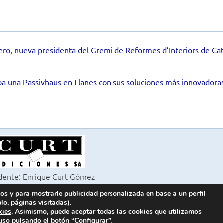
ero, nueva presidenta del Gremi de Reformes d’Interiors de Cat
 una Passivhaus en Llanes con sus soluciones más innovadoras
dente: Enrique Curt Gómez
itora: Laura Curt Iborra
cos y para mostrarle publicidad personalizada en base a un perfil
6 Revista Cocinas y Baños
lo, páginas visitadas).
s los derechos reservados
kies
. Asimismo, puede aceptar todas las cookies que utilizamos
uso pulsando el botón “Configurar”.