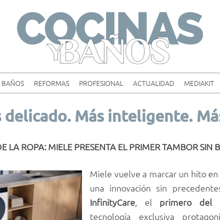
Skip
to
content
BAÑOS
REFORMAS
PROFESIONAL
ACTUALIDAD
MEDIAKIT
 delicado. Más inteligente. Má
E LA ROPA: MIELE PRESENTA EL PRIMER TAMBOR SI
Miele vuelve a marcar un hito en l
una innovación sin precedent
InfinityCare
, el
primero del 
tecnología exclusiva protago