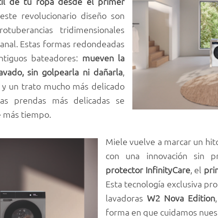
til de tu ropa desde el primer
este revolucionario diseño son
otuberancias tridimensionales
 panal. Estas formas redondeadas
antiguos bateadores:
mueven la
vado, sin golpearla ni dañarla
,
z y un trato mucho más delicado
o las prendas más delicadas se
 más tiempo.
Miele vuelve a marcar un hito
con una innovación sin p
protector InfinityCare
, el
pri
Esta tecnología exclusiva pr
lavadoras
W2 Nova Edition
forma en que cuidamos nues