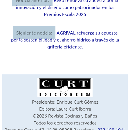
Navegación
innovación y el diseño como patrocinador en los
de
Premios Escala 2025
entradas
Siguiente noticia:
AGRIVAL refuerza su apuesta
por la sostenibilidad y el ahorro hídrico a través de la
grifería eficiente.
Presidente: Enrique Curt Gómez
Editora: Laura Curt Iborra
©2026 Revista Cocinas y Baños
Todos los derechos reservados
Paseo de Gracia, 63. 1º 2ª. 08008 Barcelona -
¦
933 180 101