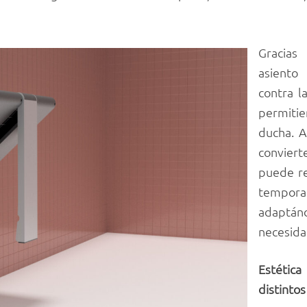
Gracias
asiento
contra l
permitie
ducha. A
convier
puede re
tempor
adaptá
necesida
Estétic
distintos