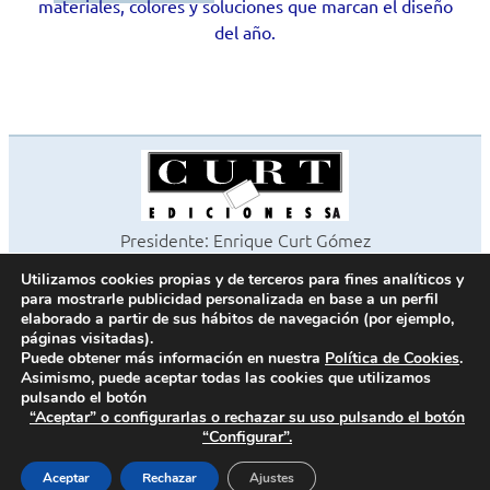
materiales, colores y soluciones que marcan el diseño
del año.
Presidente: Enrique Curt Gómez
Editora: Laura Curt Iborra
Utilizamos cookies propias y de terceros para fines analíticos y
©2026 Revista Cocinas y Baños
para mostrarle publicidad personalizada en base a un perfil
Todos los derechos reservados
elaborado a partir de sus hábitos de navegación (por ejemplo,
páginas visitadas).
Paseo de Gracia, 63. 1º 2ª. 08008 Barcelona -
¦
933 180 101
Puede obtener más información en nuestra
Política de Cookies
.
Fax 933 183 505
Asimismo, puede aceptar todas las cookies que utilizamos
pulsando el botón
“Aceptar” o configurarlas o rechazar su uso pulsando el botón
“Configurar”.
Política de cookies
Política de privacidad
Aceptar
Rechazar
Ajustes