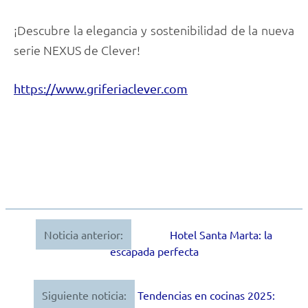
¡Descubre la elegancia y sostenibilidad de la nueva
serie NEXUS de Clever!
https://www.griferiaclever.com
Noticia anterior:
Hotel Santa Marta: la
Navegación
escapada perfecta
de
entradas
Siguiente noticia:
Tendencias en cocinas 2025: