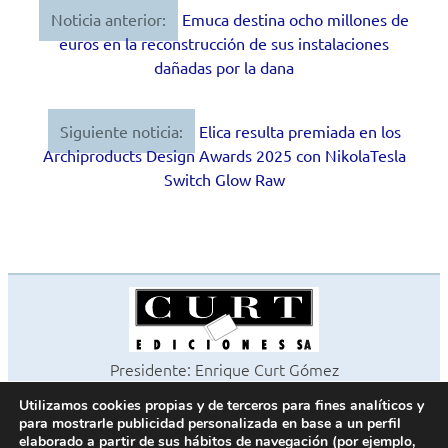
Noticia anterior:
Emuca destina ocho millones de
Navegación
euros en la reconstrucción de sus instalaciones
de
dañadas por la dana
entradas
Siguiente noticia:
Elica resulta premiada en los
Archiproducts Design Awards 2025 con NikolaTesla
Switch Glow Raw
Presidente: Enrique Curt Gómez
Editora: Laura Curt Iborra
Utilizamos cookies propias y de terceros para fines analíticos y
©2026 Revista Cocinas y Baños
para mostrarle publicidad personalizada en base a un perfil
Todos los derechos reservados
elaborado a partir de sus hábitos de navegación (por ejemplo,