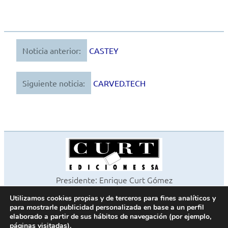
Noticia anterior:
CASTEY
Navegación
de
Siguiente noticia:
CARVED.TECH
entradas
Presidente: Enrique Curt Gómez
Editora: Laura Curt Iborra
Utilizamos cookies propias y de terceros para fines analíticos y
©2026 Revista Cocinas y Baños
para mostrarle publicidad personalizada en base a un perfil
Todos los derechos reservados
elaborado a partir de sus hábitos de navegación (por ejemplo,
páginas visitadas).