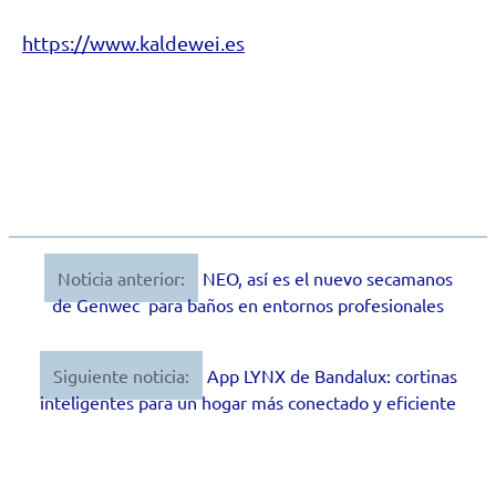
https://www.kaldewei.es
Noticia anterior:
NEO, así es el nuevo secamanos
Navegación
de Genwec para baños en entornos profesionales
de
entradas
Siguiente noticia:
App LYNX de Bandalux: cortinas
inteligentes para un hogar más conectado y eficiente