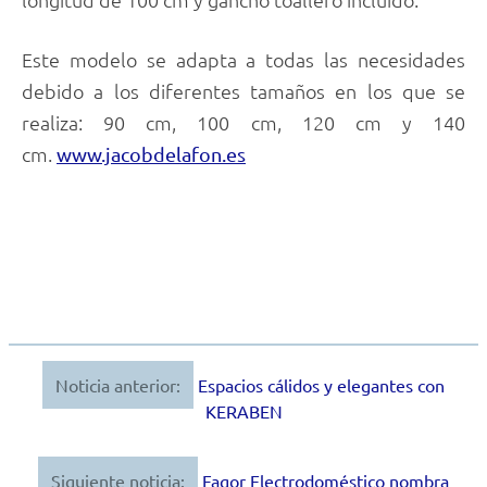
Este modelo se adapta a todas las necesidades
debido a los diferentes tamaños en los que se
realiza: 90 cm, 100 cm, 120 cm y 140
cm.
www.jacobdelafon.es
Noticia anterior:
Espacios cálidos y elegantes con
Navegación
KERABEN
de
entradas
Siguiente noticia:
Fagor Electrodoméstico nombra