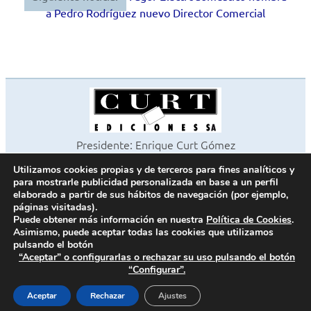
a Pedro Rodríguez nuevo Director Comercial
Presidente: Enrique Curt Gómez
Editora: Laura Curt Iborra
Utilizamos cookies propias y de terceros para fines analíticos y
©2026 Revista Cocinas y Baños
para mostrarle publicidad personalizada en base a un perfil
Todos los derechos reservados
elaborado a partir de sus hábitos de navegación (por ejemplo,
páginas visitadas).
Paseo de Gracia, 63. 1º 2ª. 08008 Barcelona -
¦
933 180 101
Puede obtener más información en nuestra
Política de Cookies
.
Fax 933 183 505
Asimismo, puede aceptar todas las cookies que utilizamos
pulsando el botón
“Aceptar” o configurarlas o rechazar su uso pulsando el botón
“Configurar”.
Política de cookies
Política de privacidad
Aceptar
Rechazar
Ajustes
Contacto