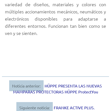
variedad de diseños, materiales y colores con
múltiples accionamientos mecánicos, neumáticos y
electrónicos disponibles para adaptarse a
diferentes entornos. Funcionan tan bien como se
ven y se sienten.
Noticia anterior:
HÜPPE PRESENTA LAS NUEVAS
Navegación
MAMPARAS PROTECTORAS HÜPPE ProtectYou
de
entradas
Siguiente noticia:
FRANKE ACTIVE PLUS.