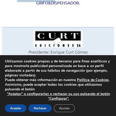
GRIFO&DISPENSADOR.
Presidente: Enrique Curt Gómez
Editora: Laura Curt Iborra
Utilizamos cookies propias y de terceros para fines analíticos y
©2026 Revista Cocinas y Baños
para mostrarle publicidad personalizada en base a un perfil
Todos los derechos reservados
elaborado a partir de sus hábitos de navegación (por ejemplo,
páginas visitadas).
Paseo de Gracia, 63. 1º 2ª. 08008 Barcelona -
¦
933 180 101
Puede obtener más información en nuestra
Política de Cookies
.
Fax 933 183 505
Asimismo, puede aceptar todas las cookies que utilizamos
pulsando el botón
“Aceptar” o configurarlas o rechazar su uso pulsando el botón
“Configurar”.
Política de cookies
Política de privacidad
Aceptar
Rechazar
Ajustes
Contacto