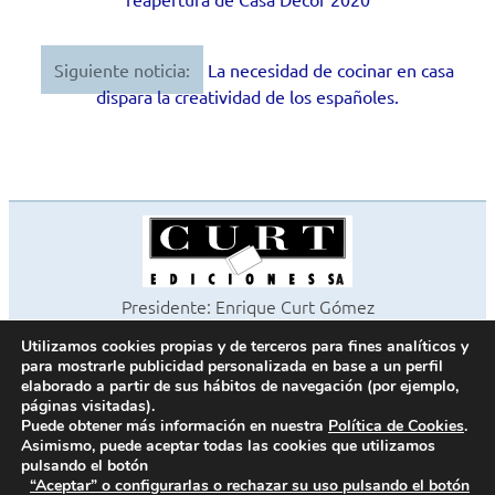
entradas
Siguiente noticia:
La necesidad de cocinar en casa
dispara la creatividad de los españoles.
Presidente: Enrique Curt Gómez
Editora: Laura Curt Iborra
Utilizamos cookies propias y de terceros para fines analíticos y
©2026 Revista Cocinas y Baños
para mostrarle publicidad personalizada en base a un perfil
Todos los derechos reservados
elaborado a partir de sus hábitos de navegación (por ejemplo,
páginas visitadas).
Paseo de Gracia, 63. 1º 2ª. 08008 Barcelona -
¦
933 180 101
Puede obtener más información en nuestra
Política de Cookies
.
Fax 933 183 505
Asimismo, puede aceptar todas las cookies que utilizamos
pulsando el botón
“Aceptar” o configurarlas o rechazar su uso pulsando el botón