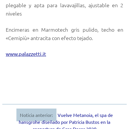
plegable y apta para lavavajillas, ajustable en 2
niveles
Encimeras en Marmotech gris pulido, techo en
«Cemipiù» antracita con efecto tejado.
www.palazzetti.it
Noticia anterior:
Vuelve Metanoia, el spa de
Navegación
hansgrohe diseñado por Patricia Bustos en la
de
reapertura de Casa Decor 2020