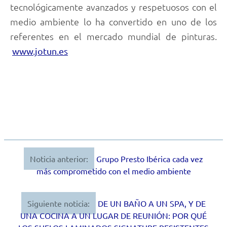
tecnológicamente avanzados y respetuosos con el
medio ambiente lo ha convertido en uno de los
referentes en el mercado mundial de pinturas.
www.jotun.es
Noticia anterior:
Grupo Presto Ibérica cada vez
Navegación
más comprometido con el medio ambiente
de
entradas
Siguiente noticia:
DE UN BAÑO A UN SPA, Y DE
UNA COCINA A UN LUGAR DE REUNIÓN: POR QUÉ