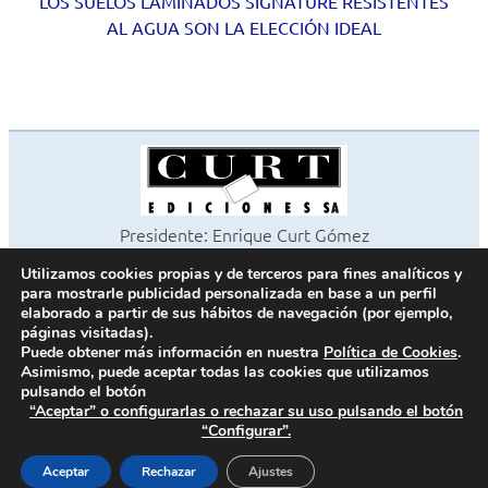
LOS SUELOS LAMINADOS SIGNATURE RESISTENTES
AL AGUA SON LA ELECCIÓN IDEAL
Presidente: Enrique Curt Gómez
Editora: Laura Curt Iborra
Utilizamos cookies propias y de terceros para fines analíticos y
©2026 Revista Cocinas y Baños
para mostrarle publicidad personalizada en base a un perfil
Todos los derechos reservados
elaborado a partir de sus hábitos de navegación (por ejemplo,
páginas visitadas).
Paseo de Gracia, 63. 1º 2ª. 08008 Barcelona -
¦
933 180 101
Puede obtener más información en nuestra
Política de Cookies
.
Fax 933 183 505
Asimismo, puede aceptar todas las cookies que utilizamos
pulsando el botón
“Aceptar” o configurarlas o rechazar su uso pulsando el botón
“Configurar”.
Política de cookies
Política de privacidad
Aceptar
Rechazar
Ajustes