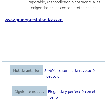
impecable, respondiendo plenamente a las
exigencias de las cocinas profesionales.
www.grupoprestoiberica.com
Noticia anterior:
SIMON se suma a la revolución
Navegación
del color
de
entradas
Siguiente noticia:
Elegancia y perfección en el
baño