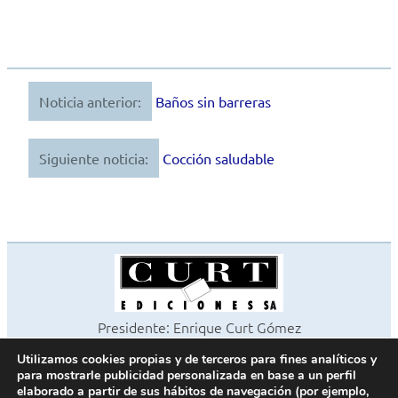
Noticia anterior:
Baños sin barreras
Navegación
de
Siguiente noticia:
Cocción saludable
entradas
Presidente: Enrique Curt Gómez
Editora: Laura Curt Iborra
Utilizamos cookies propias y de terceros para fines analíticos y
©2026 Revista Cocinas y Baños
para mostrarle publicidad personalizada en base a un perfil
Todos los derechos reservados
elaborado a partir de sus hábitos de navegación (por ejemplo,