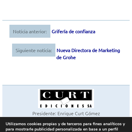
Noticia anterior:
Grifería de confianza
Navegación
de
Siguiente noticia:
Nueva Directora de Marketing
entradas
de Grohe
Presidente: Enrique Curt Gómez
Editora: Laura Curt Iborra
Utilizamos cookies propias y de terceros para fines analíticos y
©2026 Revista Cocinas y Baños
para mostrarle publicidad personalizada en base a un perfil