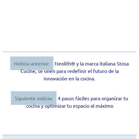
Noticia anterior:
Neolith® y la marca italiana Stosa
Navegación
Cucine, se unen para redefinir el futuro de la
de
innovación en la cocina.
entradas
Siguiente noticia:
4 pasos fáciles para organizar tu
cocina y optimizar tu espacio al máximo