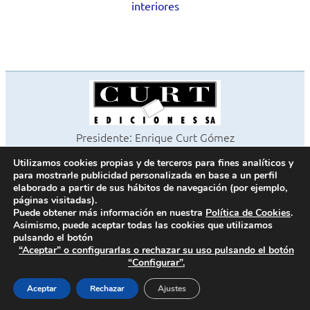
interiores
Presidente: Enrique Curt Gómez
Editora: Laura Curt Iborra
Utilizamos cookies propias y de terceros para fines analíticos y
©2026 Revista Cocinas y Baños
para mostrarle publicidad personalizada en base a un perfil
Todos los derechos reservados
elaborado a partir de sus hábitos de navegación (por ejemplo,
páginas visitadas).
Paseo de Gracia, 63. 1º 2ª. 08008 Barcelona -
¦
933 180 101
Puede obtener más información en nuestra
Política de Cookies
.
Fax 933 183 505
Asimismo, puede aceptar todas las cookies que utilizamos
pulsando el botón
“Aceptar” o configurarlas o rechazar su uso pulsando el botón
“Configurar”.
Política de cookies
Política de privacidad
Aceptar
Rechazar
Ajustes
Contacto