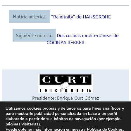
Noticia anterior:
“Rainfinity” de HANSGROHE
Navegación
de
Siguiente noticia:
Dos cocinas mediterráneas de
entradas
COCINAS REKKER
Presidente: Enrique Curt Gómez
Editora: Laura Curt Iborra
Utilizamos cookies propias y de terceros para fines analíticos y
©2026 Revista Cocinas y Baños
para mostrarle publicidad personalizada en base a un perfil
Todos los derechos reservados
elaborado a partir de sus hábitos de navegación (por ejemplo,
páginas visitadas).
Paseo de Gracia, 63. 1º 2ª. 08008 Barcelona -
¦
933 180 101
Puede obtener más información en nuestra
Política de Cookies
.