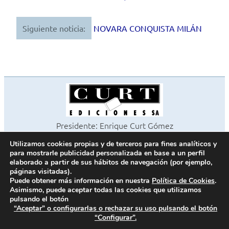
de
entradas
Siguiente noticia:
NOVARA CONQUISTA MILÁN
Presidente: Enrique Curt Gómez
Editora: Laura Curt Iborra
Utilizamos cookies propias y de terceros para fines analíticos y
©2026 Revista Cocinas y Baños
para mostrarle publicidad personalizada en base a un perfil
Todos los derechos reservados
elaborado a partir de sus hábitos de navegación (por ejemplo,
páginas visitadas).
Paseo de Gracia, 63. 1º 2ª. 08008 Barcelona -
¦
933 180 101
Puede obtener más información en nuestra
Política de Cookies
.
Fax 933 183 505
Asimismo, puede aceptar todas las cookies que utilizamos
pulsando el botón
“Aceptar” o configurarlas o rechazar su uso pulsando el botón
“Configurar”.
Política de cookies