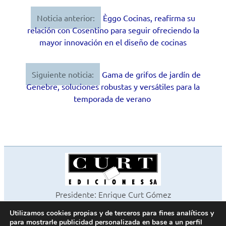
Noticia anterior:
Èggo Cocinas, reafirma su
Navegación
relación con Cosentino para seguir ofreciendo la
de
mayor innovación en el diseño de cocinas
entradas
Siguiente noticia:
Gama de grifos de jardín de
Genebre, soluciones robustas y versátiles para la
temporada de verano
Presidente: Enrique Curt Gómez
Editora: Laura Curt Iborra
Utilizamos cookies propias y de terceros para fines analíticos y
©2026 Revista Cocinas y Baños
para mostrarle publicidad personalizada en base a un perfil