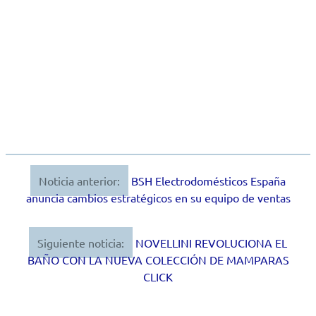
Noticia anterior:
BSH Electrodomésticos España
Navegación
anuncia cambios estratégicos en su equipo de ventas
de
entradas
Siguiente noticia:
NOVELLINI REVOLUCIONA EL
BAÑO CON LA NUEVA COLECCIÓN DE MAMPARAS
CLICK