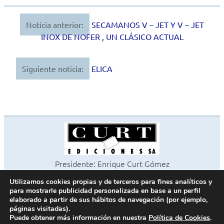
Noticia anterior:
SECAMANOS V – JET Y V – JET
Navegación
INOX DE NOFER , UN CLÁSICO ACTUAL
de
entradas
Siguiente noticia:
ELICA
Presidente: Enrique Curt Gómez
Editora: Laura Curt Iborra
Utilizamos cookies propias y de terceros para fines analíticos y
©2026 Revista Cocinas y Baños
para mostrarle publicidad personalizada en base a un perfil
Todos los derechos reservados
elaborado a partir de sus hábitos de navegación (por ejemplo,
páginas visitadas).
Paseo de Gracia, 63. 1º 2ª. 08008 Barcelona -
¦
933 180 101
Puede obtener más información en nuestra
Política de Cookies
.
Fax 933 183 505