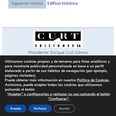
Siguiente noticia:
Edificio histórico
entradas
Presidente: Enrique Curt Gómez
Editora: Laura Curt Iborra
Utilizamos cookies propias y de terceros para fines analíticos y
©2026 Revista Cocinas y Baños
para mostrarle publicidad personalizada en base a un perfil
Todos los derechos reservados
elaborado a partir de sus hábitos de navegación (por ejemplo,
páginas visitadas).
Paseo de Gracia, 63. 1º 2ª. 08008 Barcelona -
¦
933 180 101
Puede obtener más información en nuestra
Política de Cookies
.
Fax 933 183 505
Asimismo, puede aceptar todas las cookies que utilizamos
pulsando el botón
“Aceptar” o configurarlas o rechazar su uso pulsando el botón
“Configurar”.
Política de cookies
Política de privacidad
Aceptar
Rechazar
Ajustes
Contacto