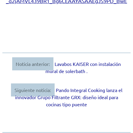
_q2jAMVL439BR1_Bg6CEAAYASAAEgJS9PD_BwE
Noticia anterior:
Lavabos KAISER con instalación
Navegación
mural de solerbath .
de
entradas
Siguiente noticia:
Pando Integral Cooking lanza el
innovador Grupo Filtrante GRX: diseño ideal para
cocinas tipo puente