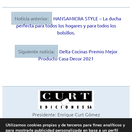
Noticia anterior:
HANSAMICRA STYLE – La ducha
Navegación
perfecta para todos los hogares y para todos los
de
bolsillos.
entradas
Siguiente noticia:
Delta Cocinas Premio Mejor
Producto Casa Decor 2021
Presidente: Enrique Curt Gómez
Editora: Laura Curt Iborra
Utilizamos cookies propias y de terceros para fines analíticos y
©2026 Revista Cocinas y Baños
para mostrarle publicidad personalizada en base a un perfil