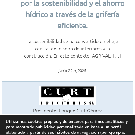
por la sostenibilidad y el ahorro
hídrico a través de la grifería
eficiente.
La sostenibilidad se ha convertido en el eje
central del diseño de interiores y la
construcción. En este contexto, AGRIVAL, […]
junio 26th, 2025
Presidente: Enrique Curt Gómez
Editora: Laura Curt Iborra
Utilizamos cookies propias y de terceros para fines analíticos y
©2026 Revista Cocinas y Baños
para mostrarle publicidad personalizada en base a un perfil
Todos los derechos reservados
elaborado a partir de sus hábitos de navegación (por ejemplo,