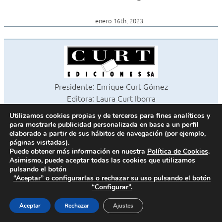
enero 16th, 2023
Presidente: Enrique Curt Gómez
Editora: Laura Curt Iborra
©2026 Revista Cocinas y Baños
Utilizamos cookies propias y de terceros para fines analíticos y
Todos los derechos reservados
para mostrarle publicidad personalizada en base a un perfil
Paseo de Gracia, 63. 1º 2ª. 08008 Barcelona -
¦
933 180 101
elaborado a partir de sus hábitos de navegación (por ejemplo,
páginas visitadas).
Fax 933 183 505
Puede obtener más información en nuestra
Política de Cookies
.
Asimismo, puede aceptar todas las cookies que utilizamos
pulsando el botón
“Aceptar” o configurarlas o rechazar su uso pulsando el botón
Política de cookies
“Configurar”.
Política de privacidad
Contacto
Aceptar
Rechazar
Ajustes