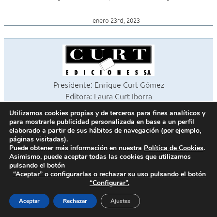
enero 23rd, 2023
Presidente: Enrique Curt Gómez
Editora: Laura Curt Iborra
©2026 Revista Cocinas y Baños
Utilizamos cookies propias y de terceros para fines analíticos y
Todos los derechos reservados
para mostrarle publicidad personalizada en base a un perfil
Paseo de Gracia, 63. 1º 2ª. 08008 Barcelona -
¦
933 180 101
elaborado a partir de sus hábitos de navegación (por ejemplo,
páginas visitadas).
Fax 933 183 505
Puede obtener más información en nuestra
Política de Cookies
.
Asimismo, puede aceptar todas las cookies que utilizamos
pulsando el botón
“Aceptar” o configurarlas o rechazar su uso pulsando el botón
Política de cookies
“Configurar”.
Política de privacidad
Contacto
Aceptar
Rechazar
Ajustes