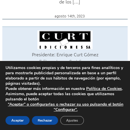
de los […]
agosto 14th, 2023
Presidente: Enrique Curt Gómez
Editora: Laura Curt Iborra
©2026 Revista Cocinas y Baños
Utilizamos cookies propias y de terceros para fines analíticos y
para mostrarle publicidad personalizada en base a un perfil
Todos los derechos reservados
elaborado a partir de sus hábitos de navegación (por ejemplo,
Paseo de Gracia, 63. 1º 2ª. 08008 Barcelona -
¦
933 180 101
páginas visitadas).
Fax 933 183 505
Puede obtener más información en nuestra
Política de Cookies
.
Asimismo, puede aceptar todas las cookies que utilizamos
pulsando el botón
“Aceptar” o configurarlas o rechazar su uso pulsando el botón
“Configurar”.
Política de cookies
Política de privacidad
Aceptar
Rechazar
Ajustes
Contacto