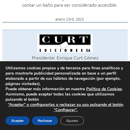
contar un baño para ser considerado accesible.
enero 23rd, 2023
Presidente: Enrique Curt Gómez
Editora: Laura Curt Iborra
Utilizamos cookies propias y de terceros para fines analíticos y
©2026 Revista Cocinas y Baños
para mostrarle publicidad personalizada en base a un perfil
Todos los derechos reservados
elaborado a partir de sus hábitos de navegación (por ejemplo,
páginas visitadas).
Paseo de Gracia, 63. 1º 2ª. 08008 Barcelona -
¦
933 180 101
Puede obtener más información en nuestra
Política de Cookies
.
Fax 933 183 505
Asimismo, puede aceptar todas las cookies que utilizamos
pulsando el botón
“Aceptar” o configurarlas o rechazar su uso pulsando el botón
“Configurar”.
Política de cookies
Política de privacidad
Aceptar
Rechazar
Ajustes
Contacto