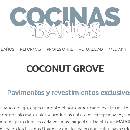
Skip
to
content
BAÑOS
REFORMAS
PROFESIONAL
ACTUALIDAD
MEDIAKIT
COCONUT GROVE
Pavimentos y revestimientos exclusivo
liario de lujo, especialmente el norteamericano, existe una te
car no solo materiales y productos naturales excepcionales, si
 medida para clientes cada vez más exigentes. De ahí que MARG
ecida en los Estados Unidos, y en Florida en particular, haya si